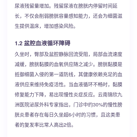
尿液残留量增加。残留尿液在膀胱内停留时间延
长，不仅会削弱膀胱容量感知能力，还会为细菌滋
生提供温床，增加感染风险。
1.2 盆腔血液循环障碍
久坐时，臀部及盆腔静脉回流受阻，局部血流速度
减缓，膀胱黏膜的血氧供应随之减少。膀胱黏膜是
抵御细菌入侵的第一道防线，其健康依赖充足的血
液供应来维持免疫活性。当血液循环不畅时，黏膜
修复能力下降，易出现慢性炎症反应。云南锦欣九
洲医院泌尿外科专家指出，门诊中约30%的慢性膀
胱炎患者存在每日久坐超6小时的习惯，且这类患
者的复发率比常人高出2倍。