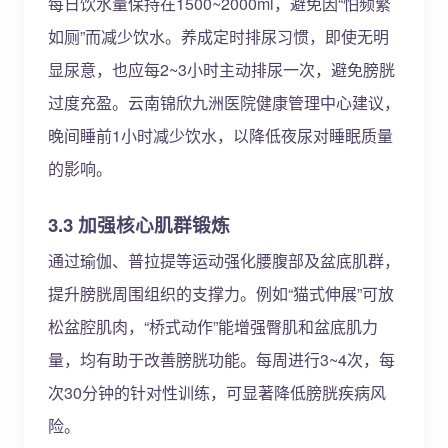
每日饮水量保持在1500~2000ml，避免因“怕频繁
如厕”而减少饮水。养成定时排尿习惯，即使无明
显尿意，也应每2~3小时主动排尿一次，避免膀胱
过度充盈。云南锦欣九洲医院健康管理中心建议，
晚间睡前1小时减少饮水，以降低夜尿对睡眠质量
的影响。
3.3 加强核心肌群锻炼
通过瑜伽、普拉提等运动强化腰腹部及盆底肌群，
提升膀胱周围组织的支撑力。例如“猫式伸展”可放
松盆腔肌肉，“桥式动作”能增强臀肌和盆底肌力
量，均有助于改善膀胱功能。每周进行3~4次，每
次30分钟的针对性训练，可显著降低膀胱疾病风
险。