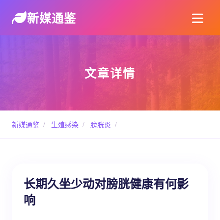
新媒通鉴
文章详情
新媒通鉴
/
生殖感染
/
膀胱炎
/
长期久坐少动对膀胱健康有何影
响