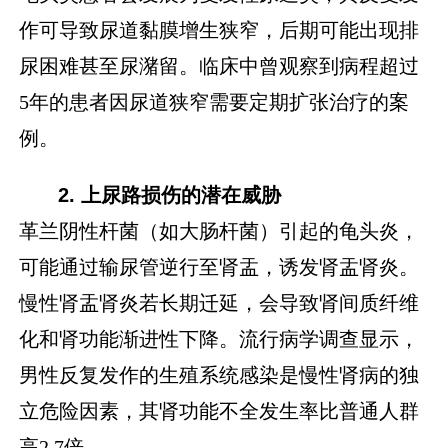
作可导致尿道黏膜增生狭窄，后期可能出现排
尿困难甚至尿潴留。临床中曾观察到病程超过
5年的患者因尿道狭窄需要定期扩张治疗的案
例。
2. 上尿路损伤的潜在威胁
革兰阴性杆菌（如大肠杆菌）引起的龟头炎，
可能通过输尿管逆行至肾盂，诱发肾盂肾炎。
慢性肾盂肾炎若长期迁延，会导致肾间质纤维
化和肾功能渐进性下降。流行病学调查显示，
男性反复发作的生殖系统感染是慢性肾病的独
立危险因素，其肾功能不全发生率比普通人群
高2.7倍。