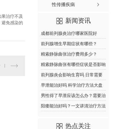
性传播疾病
如果治疗不及
新闻资讯
，避免感染的
成都前列腺炎治疗哪家医院好
2026年男性泌尿专科就诊攻略
前列腺增生早期症状有哪些？
2026年科学防治与调理方法
精索静脉曲张治疗费用多少？
2026年男科诊疗方案与术后恢复
精索静脉曲张有哪些症状是否影响
看
指南
生育能力及如何治疗
前列腺炎会影响生育吗 日常需要
做哪些检查
早泄能治好吗 科学治疗方法大盘
点
男性得了早泄应该怎么办？需要治
疗吗
阳痿能治好吗？一文讲清治疗方法
和恢复时间
热点关注