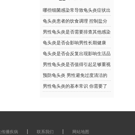
哪些细菌感染常导致龟头炎症状出
现？
龟头炎患者的饮食调理 控制盐分
摄入的重要性
男性龟头炎是否需要排查其他感染
龟头炎是否会影响男性长期健康
龟头炎是否会反复出现影响生活品
质
男性龟头炎是否值得引起足够重视
预防龟头炎 男性避免过度清洁的
原因
男性龟头炎的基本常识 你需要了
解
性传播疾病
联系我们
网站地图