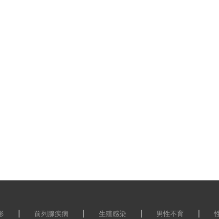
形
前列腺疾病
生殖感染
男性不育