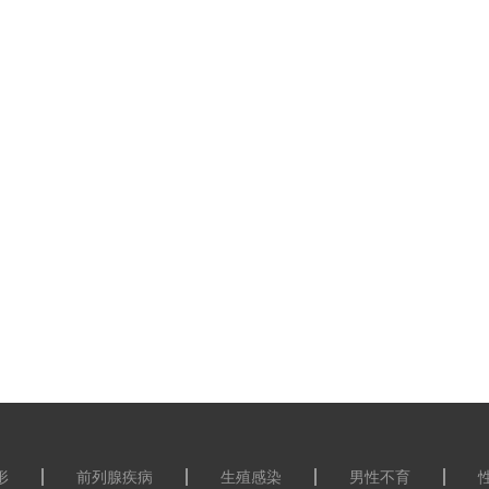
形
前列腺疾病
生殖感染
男性不育