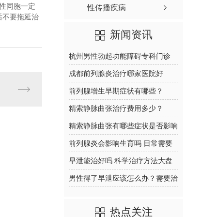
性同胞一定
性传播疾病
后不要拖延治
新闻资讯
杭州男性勃起功能障碍专科门诊
2026年男科诊疗费用及医院推荐
成都前列腺炎治疗哪家医院好
？
2026年男性泌尿专科就诊攻略
前列腺增生早期症状有哪些？
2026年科学防治与调理方法
精索静脉曲张治疗费用多少？
2026年男科诊疗方案与术后恢复
精索静脉曲张有哪些症状是否影响
指南
生育能力及如何治疗
前列腺炎会影响生育吗 日常需要
做哪些检查
早泄能治好吗 科学治疗方法大盘
点
男性得了早泄应该怎么办？需要治
疗吗
热点关注