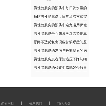
男性膀胱炎的预防中每日饮水量的
中医个体建议
预防男性膀胱炎，日常清洁方式需
要注意哪些细节？卫生指南
男性膀胱炎的预防中避免滥用保健
品的具体建议
男性膀胱炎合并阴囊潮湿需警惕真
菌混合感染信号
尿路不适反复出现应警惕哪些问题
男性膀胱炎的发病与长期憋尿的病
理机制分析
男性膀胱炎患者尿渗透压下降与细
菌毒力因子关系
男性膀胱炎的检查中膀胱残余尿量
测定的正常范围
性传播疾病
联系我们
网站地图