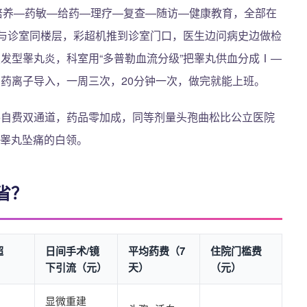
菌培养—药敏—给药—理疗—复查—随访—健康教育，全部在
口与诊室同楼层，彩超机推到诊室门口，医生边问病史边做检
发型睾丸炎，科室用“多普勒血流分级”把睾丸供血分成Ⅰ—
药离子导入，一周三次，20分钟一次，做完就能上班。
+自费双通道，药品零加成，同等剂量头孢曲松比公立医院
现睾丸坠痛的白领。
省？
超
日间手术/镜
平均药费（7
住院门槛费
下引流（元）
天）
（元）
显微重建