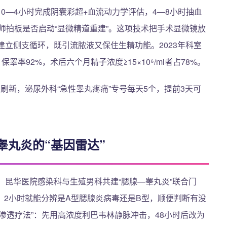
0—4小时完成阴囊彩超+血流动力学评估，4—8小时抽血
医师拍板是否启动“显微精道重建”。这项技术把手术显微镜放
间建立侧支循环，既引流脓液又保住生精功能。2023年科室
率92%，术后六个月精子浓度≥15×10⁶/ml者占78%。
0刷新，泌尿外科“急性睾丸疼痛”专号每天5个，提前3天可
睾丸炎的“基因雷达”
，昆华医院感染科与生殖男科共建“腮腺—睾丸炎”联合门
，2小时就能分辨是A型腮腺炎病毒还是B型，顺便判断有没
渗透疗法”：先用高浓度利巴韦林静脉冲击，48小时后改为