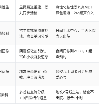
男性生
显微精道重建、睾
急性化脓性睾丸炎MDT
丸同步活检
绿色通道，24h超声介入
抗生素梯度渗透疗
日间手术中心，当天入院
感染科
法、病毒基因分型
当天出院
创面修
阴囊镜微创引流、
夜间门诊到21:30，B超
富血小板凝胶速愈
零预约
日间病
精准细菌培养+药
65岁以上患者可走免费
敏、冲击波消炎
爱心号
多普勒血流分级
地铁2号线直达，检查不
感染科
+中西医结合速愈
出院、报告1小时