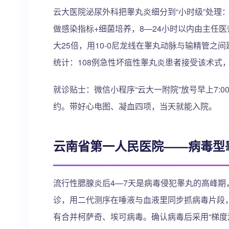
云大医院泌尿外科把睾丸炎细分到“小时级”处理：
做感染指标+细菌培养，8—24小时以内由主任
大25倍，用10-0尼龙线在睾丸动脉与输精管之
统计：108例急性坏疽性睾丸炎患者接受该术式，保睾
就诊贴士：微信小程序“云大一附院”放号早上7:0
约。带好心电图、凝血四项，当天就能入院。
云南省第一人民医院——病毒型
流行性腮腺炎后4—7天是病毒侵犯睾丸的高峰期
诊，用二代测序在唾液与血液里同步抓病毒片段
有合并柯萨奇、埃可病毒。确认病毒后采用“梯度