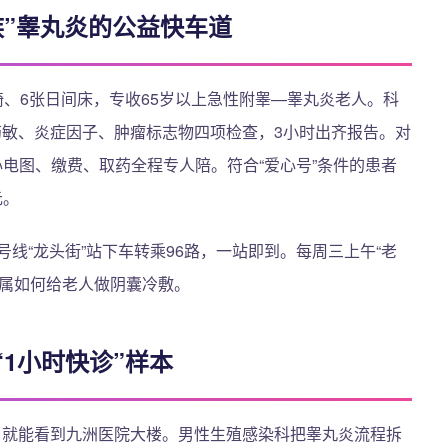
族”睾丸炎的公益快车道
椅、6张日间床，专收65岁以上急性附睾—睾丸炎老人。科
药敏、炎症因子、肿瘤标志物四项检查，3小时出齐报告。对
电图、缴费、取药全程专人陪。符合“爱心号”条件的患者
元。
号线“龙头街”站下车转乘96路，一站即到。每周三上午“老
家属如何给老人做阴囊冷敷。
1小时快诊”样本
D口就能看到九洲医院大楼。男性生殖感染科把睾丸炎流程拆