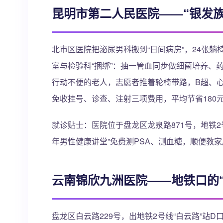
昆明市第二人民医院——“银发
北市区医院把泌尿男科搬到“日间病房”，24张躺
室与检验科“捆绑”：抽一管血同步做细菌培养、
行动不便的老人，志愿者推着轮椅带路，B超、心
免收挂号、诊查、注射三项费用，平均节省180
就诊贴士：医院位于盘龙区龙泉路871号，地铁2
年男性健康讲堂”免费测PSA、测血糖，顺便教
云南锦欣九洲医院——地铁口的“
盘龙区白云路229号，出地铁2号线“白云路”站