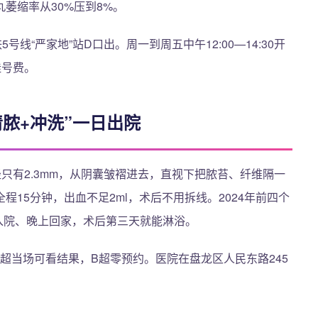
萎缩率从30%压到8%。
线“严家地”站D口出。周一到周五中午12:00—14:30开
挂号费。
脓+冲洗”一日出院
只有2.3mm，从阴囊皱褶进去，直视下把脓苔、纤维隔一
15分钟，出血不足2ml，术后不用拆线。2024年前四个
上入院、晚上回家，术后第三天就能淋浴。
彩超当场可看结果，B超零预约。医院在盘龙区人民东路245