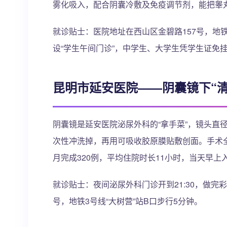
雾化吸入，配合阴囊冷敷及免疫调节剂，能把睾丸
就诊贴士：医院地址在西山区金碧路157号，地铁5号
设“学生午间门诊”，中学生、大学生凭学生证免
昆明市延安医院——阴囊镜下“清
阴囊镜是延安医院泌尿外科的“拿手菜”，镜头直径
次性冲洗掉，再用可吸收胶原膜贴敷创面。手术全程
月完成320例，平均住院时长11小时，当天早
就诊贴士：夜间泌尿外科门诊开到21:30，做完
号，地铁3号线“大树营”站B口步行5分钟。