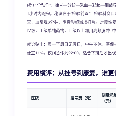
成“11个动作”：挂号—分诊—采血—彩超—细
1小时内跑完。秘诀在于“检验前置”：检验科窗
查，血常规6分钟、阴囊彩超当场打片。对慢性复
Ⅳ级，Ⅰ级单纯药物，Ⅱ级以上加用高频脉冲+中
就诊贴士：周一至周日无假日，中午不休。医保
便宜11%。夜间急诊到22:00，适合下班后才出
费用横评：从挂号到康复，谁更
阴囊彩
医院
挂号费（元）
（元）