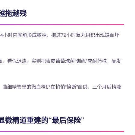
越拖越残
4小时内就能形成脓肿，拖过72小时睾丸组织出现缺血坏
，看似退烧，实则把表皮葡萄球菌“训练”成耐药株，复发
曲细精管里的微血栓仍在悄悄“掐断”血供，三个月后精液
显微精道重建的“最后保险”